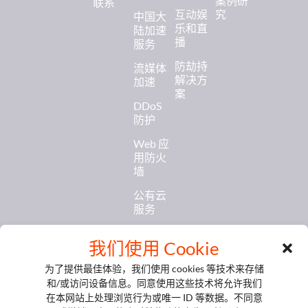
案例研
联系
互动娱
究
中国大
乐和直
陆加速
播
服务
防劫持
流媒体
解决方
加速
案
DDoS
防护
Web 应
用防火
墙
公有云
服务
数据库
我们使用 Cookie
和缓存
为了提供最佳体验，我们使用 cookies 等技术来存储
AI 及各
和/或访问设备信息。同意使用这些技术将允许我们
机型服
在本网站上处理浏览行为或唯一 ID 等数据。不同意
务