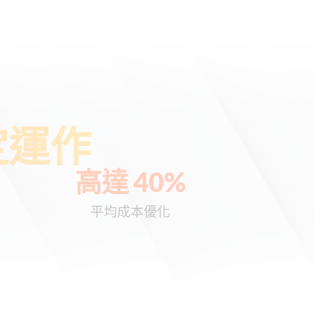
定運作
高達 
40
%
平均成本優化