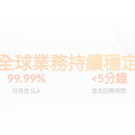
全球業務持續穩
99.99
%
<
5
分鐘
可用性 SLA
首次回應時間