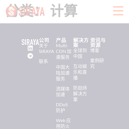
分类：
计算
公司
产品
解决方
资讯与
案
资源
关于
Multi-
全球到
博客
SIRAYA
CDN 加
中国
速服务
案例研
联系
互动娱
究
中国大
乐和直
陆加速
播
服务
防劫持
流媒体
解决方
加速
案
DDoS
防护
Web 应
用防火