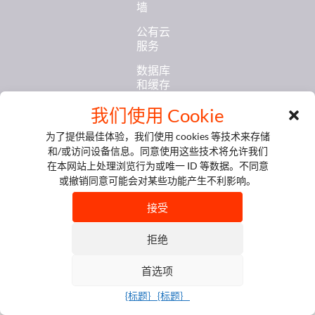
墙
公有云
服务
数据库
和缓存
AI 及各
我们使用 Cookie
机型服
为了提供最佳体验，我们使用 cookies 等技术来存储
务
和/或访问设备信息。同意使用这些技术将允许我们
© 版权 2026 SIRAYA 保留
在本网站上处理浏览行为或唯一 ID 等数据。不同意
所有权利。
隐私政
或撤销同意可能会对某些功能产生不利影响。
策
接受
Cookie
政策
拒绝
首选项
{标题｝
{标题｝