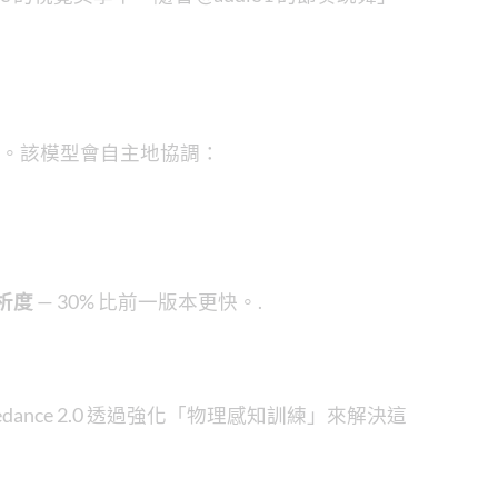
。該模型會自主地協調：
解析度
— 30% 比前一版本更快。.
ance 2.0 透過強化「物理感知訓練」來解決這