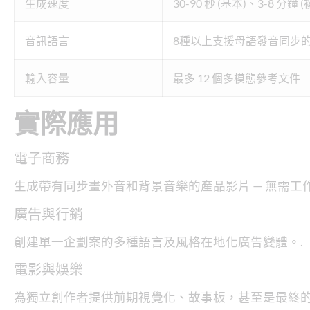
生成速度
30-90 秒 (基本)、3-8 分鐘 (
音訊語言
8種以上支援母語發音同步
輸入容量
最多 12 個多模態參考文件
實際應用
電子商務
生成帶有同步畫外音和背景音樂的產品影片 — 無需工
廣告與行銷
創建單一企劃案的多種語言及風格在地化廣告變體。.
電影與娛樂
為獨立創作者提供前期視覺化、故事板，甚至是最終的