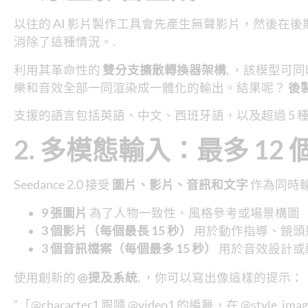
以往的 AI 影片製作工具會先產生無聲影片，然後在後期製作
消除了這種情況。.
利用其革命性的
雙分支擴散轉換器架構
, ，該模型可
樂和音效全部一同渲染成一體化的輸出。結果呢？
後
支援的語言包括英語、中文、西班牙語，以及超過 5 
2. 多模態輸入：最多 12
Seedance 2.0 接受
圖片、影片、音訊和文字
作為同時輸
9 張圖片
為了人物一致性、風格參考或場景構圖
3 個影片（每個最長 15 秒）
用於動作指導、鏡頭
3 個音訊檔案（每個最多 15 秒）
用於音效設計或
使用創新的
@提及系統
, ，你可以寫出像這樣的提示：
“「@character1 跟隨 @video1 的編舞，在 @style