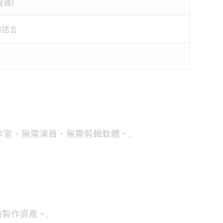
複雜)
的語言
作室、無需演員、無需剪輯軟體。.
製作資產。.