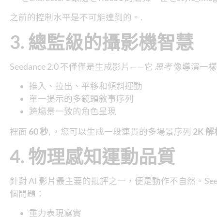
之前的控制水平是不可能達到的。.
3. 總監級的攝影機智慧
Seedance 2.0 不僅僅是生成影片——它
思考
像導演一樣
推入、拉出、平移和傾斜運動
單一提示的多鏡頭敘事序列
跨場景一致的角色呈現
裡面
60 秒
, ，您可以生成一段連貫的多場景序列
2K 
4. 物理感知運動品質
針對 AI 影片最主要的批評之一，便是動作不自然。Seed
個問題：
重力表現寫實