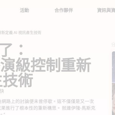
活動
合作夥伴
資訊與
控制重新定義 AI 視訊產生技術
 來了：
 以導演級控制重新
生技術
快
.0，此後網路上的討論便未曾停歇。這不僅僅是又一次
成果進行了根本性的重新構思。 就連伊隆·馬斯克
。”