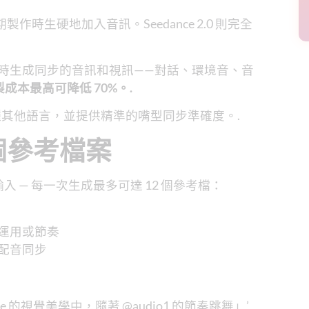
時生硬地加入音訊。Seedance 2.0 則完全
同時生成同步的音訊和視訊——對話、環境音、音
製成本最高可降低 70%。.
種其他語言，並提供精準的嘴型同步準確度。.
 個參考檔案
入 — 每一次生成最多可達 12 個參考檔：
運用或節奏
配音同步
_image 的視覺美學中，隨著 @audio1 的節奏跳舞」’