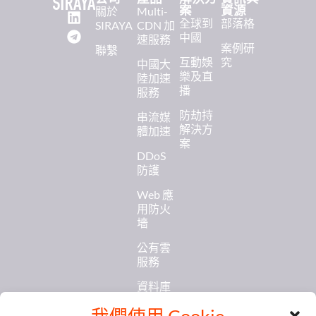
案
資源
關於
Multi-
全球到
部落格
SIRAYA
CDN 加
中國
速服務
案例研
聯繫
互動娛
究
中國大
樂及直
陸加速
播
服務
防劫持
串流媒
解決方
體加速
案
DDoS
防護
Web 應
用防火
墻
公有雲
服務
資料庫
與快取