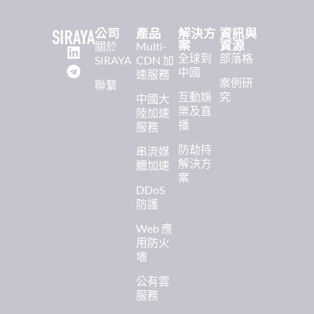
公司
產品
解決方
資訊與
案
資源
關於
Multi-
全球到
部落格
SIRAYA
CDN 加
中國
速服務
案例研
聯繫
互動娛
究
中國大
樂及直
陸加速
播
服務
防劫持
串流媒
解決方
體加速
案
DDoS
防護
Web 應
用防火
墻
公有雲
服務